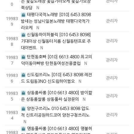
관리자
는 꽃길노래장 꽃길가라오케 꽃길가요장
0
퀵상담
N
태평다국적노래방 [010].6453.8098
19983
관리자
밤새는 성남시일본노래방 태평다국적가
9
라오케
N
신월동하이퍼블릭 [010 6453 8098]
19983
관리자
기대이상 신월동터치룸 신월동텐프로 주
8
대이벤트
N
19983
탄현동호빠 [010] 6613 4800 최고의
관리자
7
덕이동아빠방 탄현동여성전용클럽
N
19983
신도림쓰리노 [010] 6453 8098 레전
관리자
6
드 도림동3NO 신도림하이쩜오
N
19983
상동룸싸롱 [010 6613 4800] 밤이짧
관리자
5
은 상동룸쌀롱 상동풀싸 실장문의
N
양천구쓰리노 010 6453 8098 압도
19983
관리자
적 신트리공원하드코어 양천구청쓰리노
4
N
명동풀싸롱 [010 6613 4800] 명불허
19983